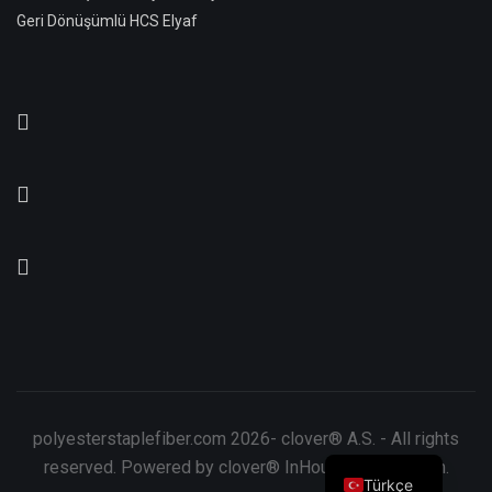
Geri Dönüşümlü HCS Elyaf
polyesterstaplefiber.com 2026- clover® A.S. - All rights
reserved. Powered by clover® InHouseDesignTeam.
Türkçe