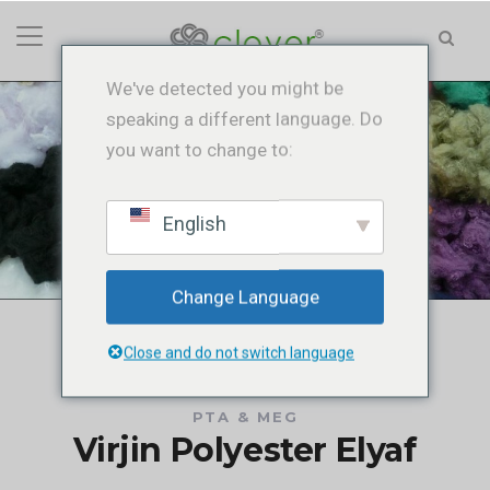
We've detected you might be
speaking a different language. Do
you want to change to:
Virjin Polyester Elyaf
Ana Sayfa
/
Virjin Polyester Elyaf
English
Change Language
Close and do not switch language
PTA & MEG
Virjin Polyester Elyaf